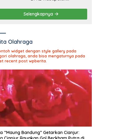
Sukabumi Tahun Sidang
2026
Selengkapnya
ita Olahraga
contoh widget dengan style gallery pada
gori olahraga, anda bisa mengaturnya pada
et recent post wpberita.
 “Maung Bandung” Getarkan Cianjur:
ng Cianjur Rayakan Gol Beckham Putra di