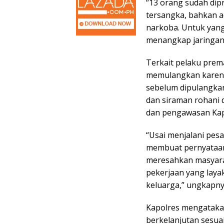
“13 orang sudah dip
tersangka, bahkan a
narkoba. Untuk yan
menangkap jaringann
Terkait pelaku prem
memulangkan karena
sebelum dipulangkan
dan siraman rohani 
dan pengawasan Kap
“Usai menjalani pesa
membuat pernyataan 
meresahkan masyarak
pekerjaan yang laya
keluarga,” ungkapny
Kapolres mengataka
berkelanjutan sesuai 