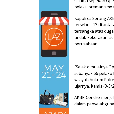
selama sepekan Oper
pelaku premanisme 
Kapolres Serang AK
tersebut, 13 di anta
tersangka atas duga
tindak kekerasan, se
perusahaan.
“Sejak dimulainya O
sebanyak 66 pelaku b
wilayah hukum Polre
ujarnya, Kamis (8/5/2
AKBP Condro menjela
dalam penyalahguna