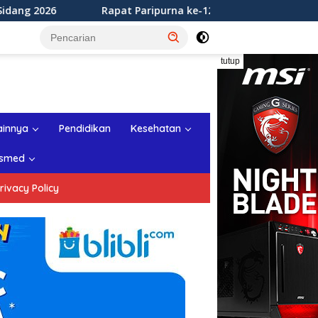
t Paripurna ke-12 DPRD Kabupaten Sukabumi Tahun Sidang 20
tutup
ainnya
Pendidikan
Kesehatan
smed
rivacy Policy