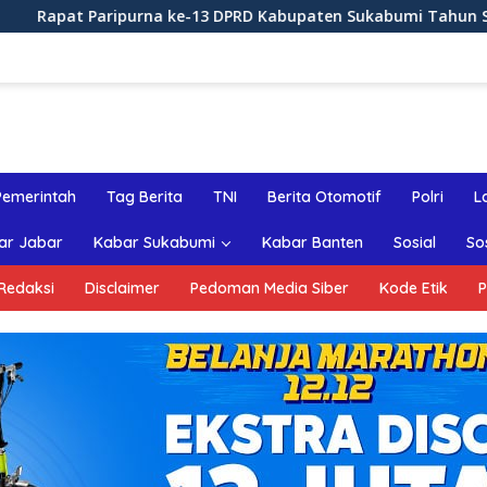
-13 DPRD Kabupaten Sukabumi Tahun Sidang 2026
Rapa
Pemerintah
Tag Berita
TNI
Berita Otomotif
Polri
L
ar Jabar
Kabar Sukabumi
Kabar Banten
Sosial
So
Redaksi
Disclaimer
Pedoman Media Siber
Kode Etik
P