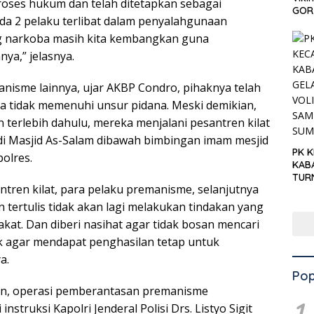
roses hukum dan telah ditetapkan sebagai
GOR 
da 2 pelaku terlibat dalam penyalahgunaan
g narkoba masih kita kembangkan guna
ya,” jelasnya.
anisme lainnya, ujar AKBP Condro, pihaknya telah
 tidak memenuhi unsur pidana. Meski demikian,
 terlebih dahulu, mereka menjalani pesantren kilat
di Masjid As-Salam dibawah bimbingan imam mesjid
PK 
olres.
KAB
TUR
ntren kilat, para pelaku premanisme, selanjutnya
‘KNP
HAR
tertulis tidak akan lagi melakukan tindakan yang
at. Dan diberi nasihat agar tidak bosan mencari
k agar mendapat penghasilan tetap untuk
a.
Pop
n, operasi pemberantasan premanisme
1
instruksi Kapolri Jenderal Polisi Drs. Listyo Sigit