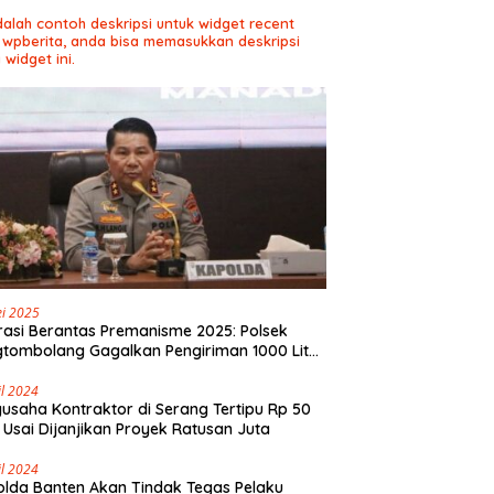
adalah contoh deskripsi untuk widget recent
 wpberita, anda bisa memasukkan deskripsi
 widget ini.
i 2025
asi Berantas Premanisme 2025: Polsek
tombolang Gagalkan Pengiriman 1000 Liter
Tikus Antar Provinsi
il 2024
usaha Kontraktor di Serang Tertipu Rp 50
 Usai Dijanjikan Proyek Ratusan Juta
il 2024
lda Banten Akan Tindak Tegas Pelaku