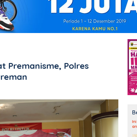
t Premanisme, Polres
Preman
B
In
an