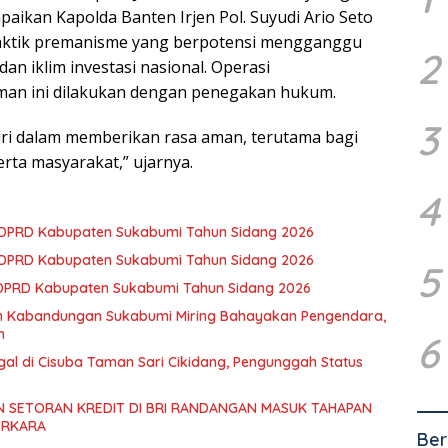
aikan Kapolda Banten Irjen Pol. Suyudi Ario Seto
aktik premanisme yang berpotensi mengganggu
2
dan iklim investasi nasional. Operasi
an ini dilakukan dengan penegakan hukum.
3
olri dalam memberikan rasa aman, terutama bagi
rta masyarakat,” ujarnya.
4
3 DPRD Kabupaten Sukabumi Tahun Sidang 2026
2 DPRD Kabupaten Sukabumi Tahun Sidang 2026
5
 DPRD Kabupaten Sukabumi Tahun Sidang 2026
an Kabandungan Sukabumi Miring Bahayakan Pengendara,
h
6
gal di Cisuba Taman Sari Cikidang, Pengunggah Status
 SETORAN KREDIT DI BRI RANDANGAN MASUK TAHAPAN
ERKARA
Ber