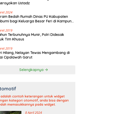
geroyokan Ustadz
aret 2024
gram Bedah Rumah Dinas PU Kabupaten
bumi bagi Keluarga Besar Feri di Kampung
olaut Walangsari Kalapanunggal
aret 2019
ahun Terbunuhnya Munir, Polri Didesak
uk Tim Khusus
aret 2019
ri Hilang, Nelayan Tewas Mengambang di
ai Cipalawah Garut
Selengkapnya
tomotif
i adalah contoh keterangan untuk widget
ngan kategori otomotif, anda bisa dengan
dah memasukkannya pada widget.
8 April 2024