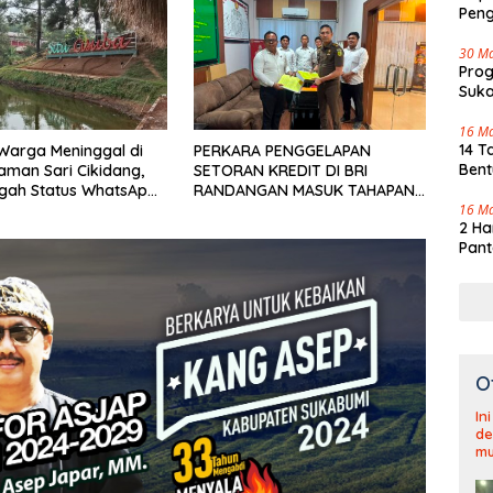
Pen
30 M
Pro
Suka
Tenj
16 M
14 T
u Warga Meninggal di
PERKARA PENGGELAPAN
Bent
aman Sari Cikidang,
SETORAN KREDIT DI BRI
gah Status WhatsApp
RANDANGAN MASUK TAHAPAN
af
PENGIRIMAN BERKAS PERKARA
16 M
2 Ha
Pant
O
In
de
mu