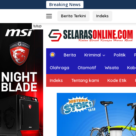
Langsung
Breaking News
Rapat Paripurna ke
ke
konten
Berita Terkini
Indeks
tutup
H
Berita
Kriminal
Politik
o
m
Olahraga
Otomotif
Wisata
Kab
e
Indeks
Tentang kami
Kode Etik