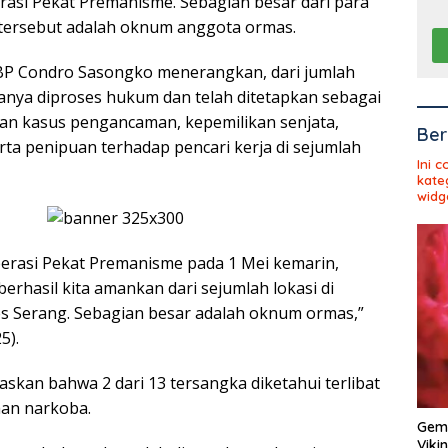
asi Pekat Premanisme. Sebagian besar dari para
tersebut adalah oknum anggota ormas.
BP Condro Sasongko menerangkan, dari jumlah
ranya diproses hukum dan telah ditetapkan sebagai
an kasus pengancaman, kepemilikan senjata,
Ber
rta penipuan terhadap pencari kerja di sejumlah
Ini 
kate
widg
perasi Pekat Premanisme pada 1 Mei kemarin,
erhasil kita amankan dari sejumlah lokasi di
s Serang. Sebagian besar adalah oknum ormas,”
5).
skan bahwa 2 dari 13 tersangka diketahui terlibat
an narkoba.
Gema
Viki