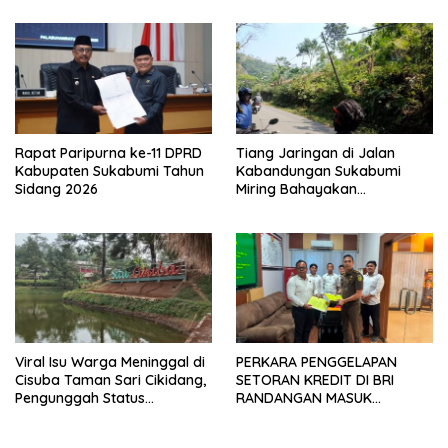
Rapat Paripurna ke-11 DPRD
Tiang Jaringan di Jalan
Kabupaten Sukabumi Tahun
Kabandungan Sukabumi
Sidang 2026
Miring Bahayakan
Pengendara, Kabel Menjuntai
Rendah
Viral Isu Warga Meninggal di
PERKARA PENGGELAPAN
Cisuba Taman Sari Cikidang,
SETORAN KREDIT DI BRI
Pengunggah Status
RANDANGAN MASUK
WhatsApp Minta Maaf
TAHAPAN PENGIRIMAN
BERKAS PERKARA