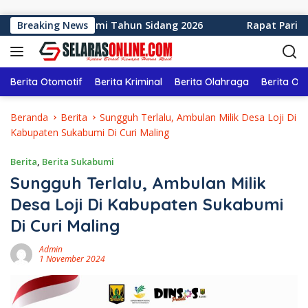
Langsung ke konten
paten Sukabumi Tahun Sidang 2026
Breaking News
Rapat Paripurna k
Berita Otomotif
Berita Kriminal
Berita Olahraga
Berita Ol
Beranda
Berita
Sungguh Terlalu, Ambulan Milik Desa Loji Di
Kabupaten Sukabumi Di Curi Maling
Berita
,
Berita Sukabumi
Sungguh Terlalu, Ambulan Milik
Desa Loji Di Kabupaten Sukabumi
Di Curi Maling
Admin
1 November 2024