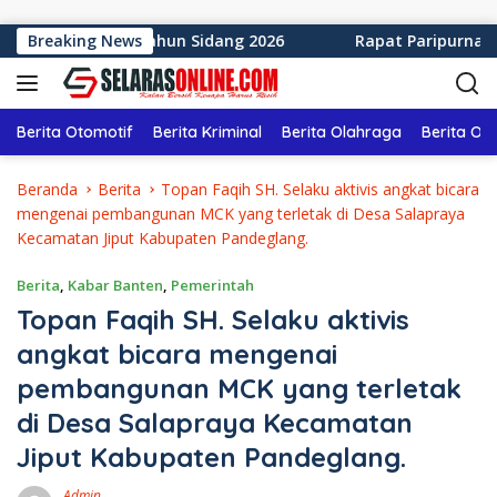
Langsung ke konten
abumi Tahun Sidang 2026
Breaking News
Rapat Paripurna ke-12 DPRD
Berita Otomotif
Berita Kriminal
Berita Olahraga
Berita Ol
Beranda
Berita
Topan Faqih SH. Selaku aktivis angkat bicara
mengenai pembangunan MCK yang terletak di Desa Salapraya
Kecamatan Jiput Kabupaten Pandeglang.
Berita
,
Kabar Banten
,
Pemerintah
Topan Faqih SH. Selaku aktivis
angkat bicara mengenai
pembangunan MCK yang terletak
di Desa Salapraya Kecamatan
Jiput Kabupaten Pandeglang.
Admin