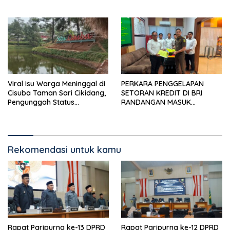
Pengendara, Kabel Menjuntai
Rendah
Viral Isu Warga Meninggal di
PERKARA PENGGELAPAN
Cisuba Taman Sari Cikidang,
SETORAN KREDIT DI BRI
Pengunggah Status
RANDANGAN MASUK
WhatsApp Minta Maaf
TAHAPAN PENGIRIMAN
BERKAS PERKARA
Rekomendasi untuk kamu
Rapat Paripurna ke-13 DPRD
Rapat Paripurna ke-12 DPRD