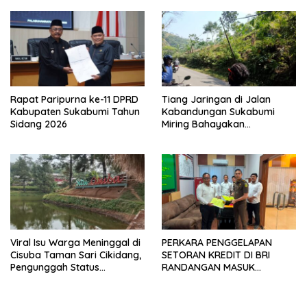
Rapat Paripurna ke-11 DPRD
Tiang Jaringan di Jalan
Kabupaten Sukabumi Tahun
Kabandungan Sukabumi
Sidang 2026
Miring Bahayakan
Pengendara, Kabel Menjuntai
Rendah
Viral Isu Warga Meninggal di
PERKARA PENGGELAPAN
Cisuba Taman Sari Cikidang,
SETORAN KREDIT DI BRI
Pengunggah Status
RANDANGAN MASUK
WhatsApp Minta Maaf
TAHAPAN PENGIRIMAN
BERKAS PERKARA