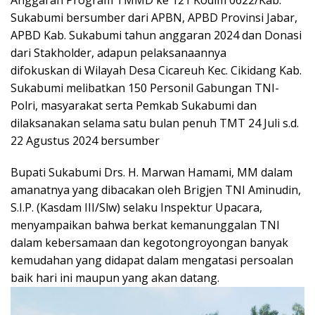
Anggaran Program TMMD ke 121 Kodim 0622/Kab.
Sukabumi bersumber dari APBN, APBD Provinsi Jabar,
APBD Kab. Sukabumi tahun anggaran 2024 dan Donasi
dari Stakholder, adapun pelaksanaannya
difokuskan di Wilayah Desa Cicareuh Kec. Cikidang Kab.
Sukabumi melibatkan 150 Personil Gabungan TNI-
Polri, masyarakat serta Pemkab Sukabumi dan
dilaksanakan selama satu bulan penuh TMT 24 Juli s.d.
22 Agustus 2024 bersumber
Bupati Sukabumi Drs. H. Marwan Hamami, MM dalam
amanatnya yang dibacakan oleh Brigjen TNI Aminudin,
S.I.P. (Kasdam III/Slw) selaku Inspektur Upacara,
menyampaikan bahwa berkat kemanunggalan TNI
dalam kebersamaan dan kegotongroyongan banyak
kemudahan yang didapat dalam mengatasi persoalan
baik hari ini maupun yang akan datang.