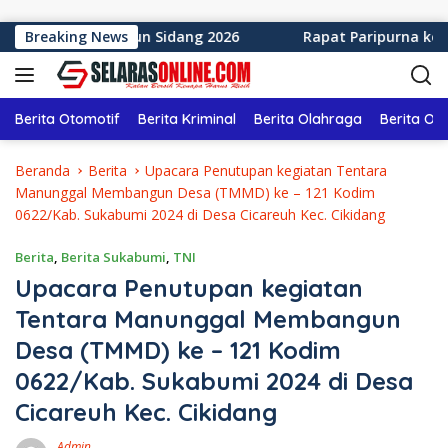
Langsung ke konten
i Tahun Sidang 2026
Breaking News
Rapat Paripurna ke-12 DPRD Kabu
Berita Otomotif
Berita Kriminal
Berita Olahraga
Berita Ol
Beranda
Berita
Upacara Penutupan kegiatan Tentara
Manunggal Membangun Desa (TMMD) ke – 121 Kodim
0622/Kab. Sukabumi 2024 di Desa Cicareuh Kec. Cikidang
Berita
,
Berita Sukabumi
,
TNI
Upacara Penutupan kegiatan
Tentara Manunggal Membangun
Desa (TMMD) ke – 121 Kodim
0622/Kab. Sukabumi 2024 di Desa
Cicareuh Kec. Cikidang
Admin