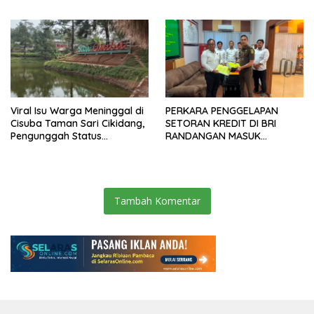
Pengendara, Kabel Menjuntai
Rendah
Viral Isu Warga Meninggal di
PERKARA PENGGELAPAN
Cisuba Taman Sari Cikidang,
SETORAN KREDIT DI BRI
Pengunggah Status
RANDANGAN MASUK
WhatsApp Minta Maaf
TAHAPAN PENGIRIMAN
BERKAS PERKARA
Tambah Komentar