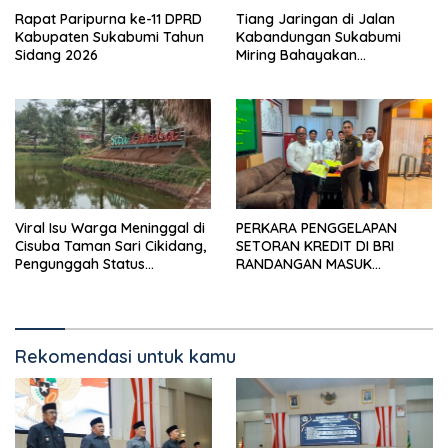
Rapat Paripurna ke-11 DPRD
Tiang Jaringan di Jalan
Kabupaten Sukabumi Tahun
Kabandungan Sukabumi
Sidang 2026
Miring Bahayakan
Pengendara, Kabel Menjuntai
Rendah
Viral Isu Warga Meninggal di
PERKARA PENGGELAPAN
Cisuba Taman Sari Cikidang,
SETORAN KREDIT DI BRI
Pengunggah Status
RANDANGAN MASUK
WhatsApp Minta Maaf
TAHAPAN PENGIRIMAN
BERKAS PERKARA
Rekomendasi untuk kamu