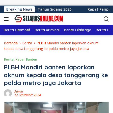
Langsung ke konten
en Sukabumi Tahun Sidang 2026
Breaking News
Rapat Paripurna ke-1
Berita Otomotif
Berita Kriminal
Berita Olahraga
Berita Ol
Beranda
Berita
PLBH.Mandiri banten laporkan oknum
kepala desa tanggerang ke polda metro jaya Jakarta
Berita
,
Kabar Banten
PLBH.Mandiri banten laporkan
oknum kepala desa tanggerang ke
polda metro jaya Jakarta
Admin
12 September 2024