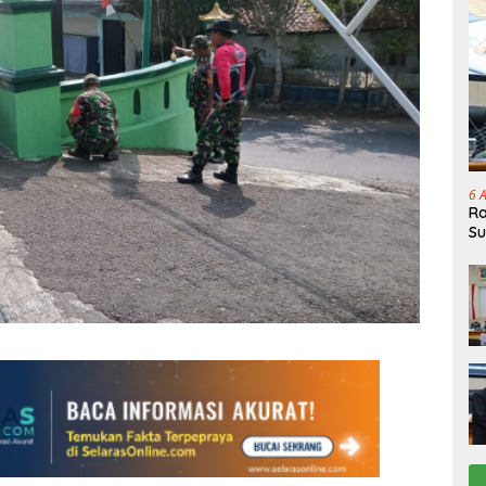
6 
Ra
Su