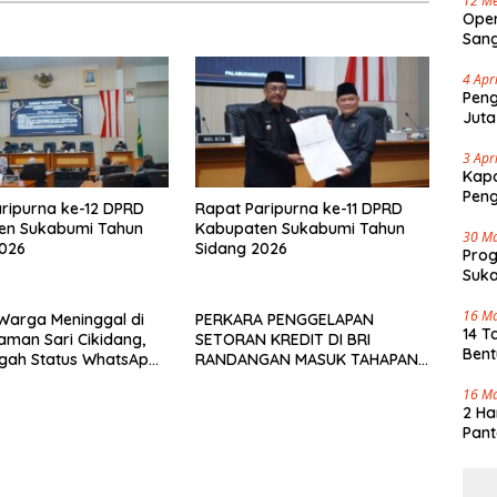
12 Me
Oper
Sang
Cap 
4 Apr
Peng
Juta
3 Apr
Kapo
Pen
ripurna ke-12 DPRD
Rapat Paripurna ke-11 DPRD
en Sukabumi Tahun
Kabupaten Sukabumi Tahun
30 M
2026
Sidang 2026
Pro
Suka
Tenj
16 M
u Warga Meninggal di
PERKARA PENGGELAPAN
14 T
aman Sari Cikidang,
SETORAN KREDIT DI BRI
Bent
gah Status WhatsApp
RANDANGAN MASUK TAHAPAN
af
PENGIRIMAN BERKAS PERKARA
16 M
2 Ha
Pant