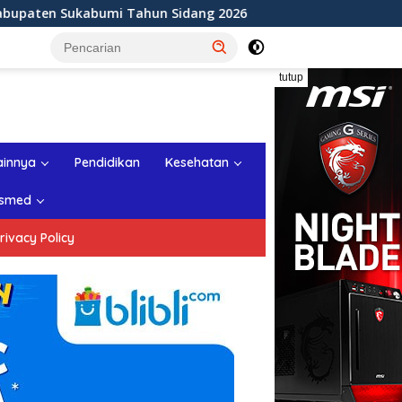
hun Sidang 2026
Rapat Paripurna ke-11 DPRD Kabupat
tutup
ainnya
Pendidikan
Kesehatan
smed
rivacy Policy