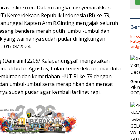
larasonline.com. Dalam rangka menyemarakkan
UT) Kemerdekaan Republik Indonesia (RI) ke-79,
panunggal Kapten Arm R.Ginting mengajak seluruh
Ber
sang bendera merah putih ,umbul-umbul dan
Ini 
k yang warna nya sudah pudar di lingkungan
kate
s, 01/08/2024
widg
g (Danramil 2205/ Kalapanunggal) mengatakan
ma di bulan Agustus, bulan kemerdekaan, mari kita
mbiraan dan kemeriahan HUT RI ke-79 dengan
Gema
an umbul-umbul serta merapihkan dan mencat
Viki
ya sudah pudar agar kembali terlihat rapi.
GOR 