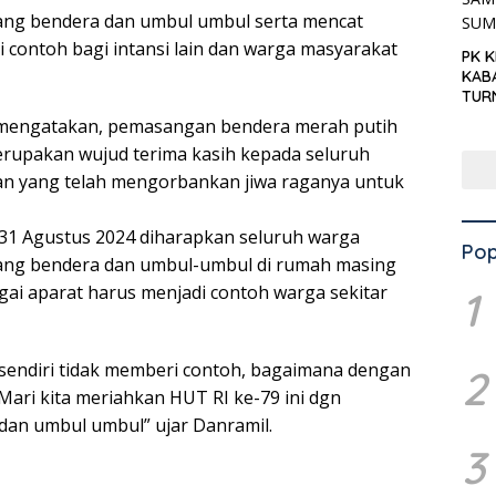
ang bendera dan umbul umbul serta mencat
 contoh bagi intansi lain dan warga masyarakat
PK 
KAB
TUR
‘KNP
l mengatakan, pemasangan bendera merah putih
HAR
rupakan wujud terima kasih kepada seluruh
n yang telah mengorbankan jiwa raganya untuk
d 31 Agustus 2024 diharapkan seluruh warga
Pop
ng bendera dan umbul-umbul di rumah masing
gai aparat harus menjadi contoh warga sekitar
1
t sendiri tidak memberi contoh, bagaimana dengan
2
Mari kita meriahkan HUT RI ke-79 ini dgn
an umbul umbul” ujar Danramil.
3