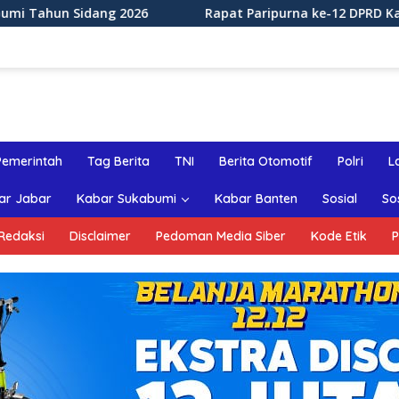
6
Rapat Paripurna ke-12 DPRD Kabupaten Sukabumi Ta
Pemerintah
Tag Berita
TNI
Berita Otomotif
Polri
L
ar Jabar
Kabar Sukabumi
Kabar Banten
Sosial
So
Redaksi
Disclaimer
Pedoman Media Siber
Kode Etik
P