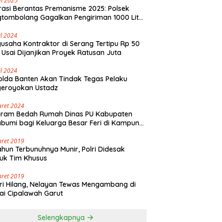
i 2025
asi Berantas Premanisme 2025: Polsek
tombolang Gagalkan Pengiriman 1000 Liter
Tikus Antar Provinsi
il 2024
usaha Kontraktor di Serang Tertipu Rp 50
 Usai Dijanjikan Proyek Ratusan Juta
il 2024
lda Banten Akan Tindak Tegas Pelaku
geroyokan Ustadz
aret 2024
gram Bedah Rumah Dinas PU Kabupaten
bumi bagi Keluarga Besar Feri di Kampung
olaut Walangsari Kalapanunggal
aret 2019
ahun Terbunuhnya Munir, Polri Didesak
uk Tim Khusus
aret 2019
ri Hilang, Nelayan Tewas Mengambang di
ai Cipalawah Garut
Selengkapnya