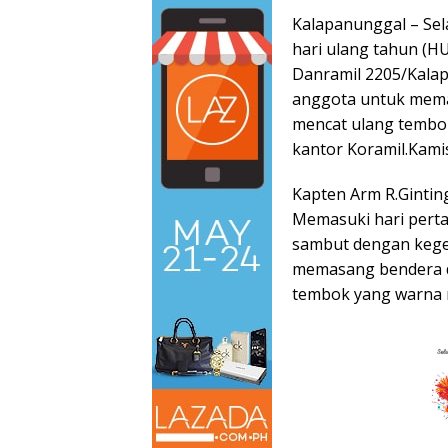
Kalapanunggal – Se
hari ulang tahun (H
Danramil 2205/Kala
anggota untuk mema
mencat ulang tembo
kantor Koramil.Kami
Kapten Arm R.Gintin
Memasuki hari perta
sambut dengan kege
memasang bendera d
tembok yang warna n