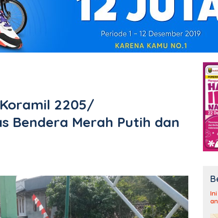
,Koramil 2205/
s Bendera Merah Putih dan
B
In
an