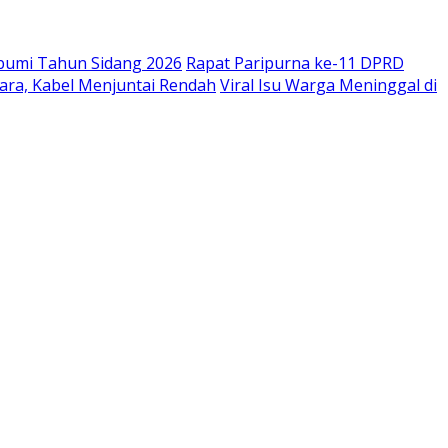
bumi Tahun Sidang 2026
Rapat Paripurna ke-11 DPRD
ara, Kabel Menjuntai Rendah
Viral Isu Warga Meninggal di