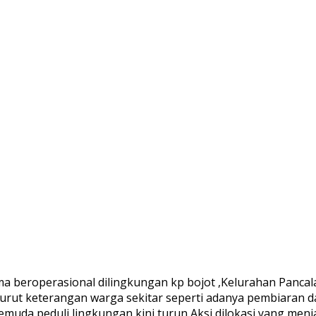
ama beroperasional dilingkungan kp bojot ,Kelurahan Panc
rut keterangan warga sekitar seperti adanya pembiaran da
da peduli lingkungan kini turun Aksi dilokasi yang menjad