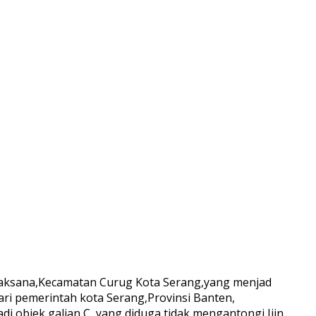
alaksana,Kecamatan Curug Kota Serang,yang menjad
ri pemerintah kota Serang,Provinsi Banten,
i objek galian C, yang diduga tidak mengantongi Ijin