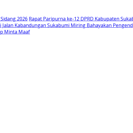
Sidang 2026
Rapat Paripurna ke-12 DPRD Kabupaten Suka
di Jalan Kabandungan Sukabumi Miring Bahayakan Pengend
pp Minta Maaf