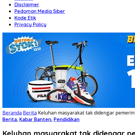
Disclaimer
Pedoman Media Siber
Kode Etik
Privacy Policy
Beranda
Berita
Keluhan masyarakat tak didengar pemerinta
Berita
,
Kabar Banten
,
Pendidikan
Keluhan masyarakat tak didengar pem