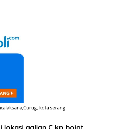
ancalaksana,Curug, kota serang
lokasi galian C kp bojot