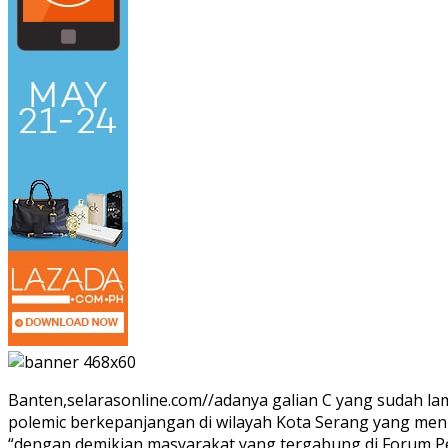
Banten,selarasonline.com//adanya galian C yang sudah l
polemic berkepanjangan di wilayah Kota Serang yang menu
“dengan demikian masyarakat yang tergabung di Forum Pemu